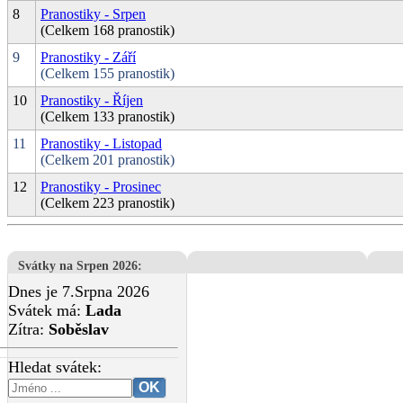
8
Pranostiky - Srpen
(Celkem 168 pranostik)
9
Pranostiky - Září
(Celkem 155 pranostik)
10
Pranostiky - Říjen
(Celkem 133 pranostik)
11
Pranostiky - Listopad
(Celkem 201 pranostik)
12
Pranostiky - Prosinec
(Celkem 223 pranostik)
Svátky na Srpen 2026
:
Dnes je 7.Srpna 2026
Svátek má:
Lada
Zítra:
Soběslav
Hledat svátek: