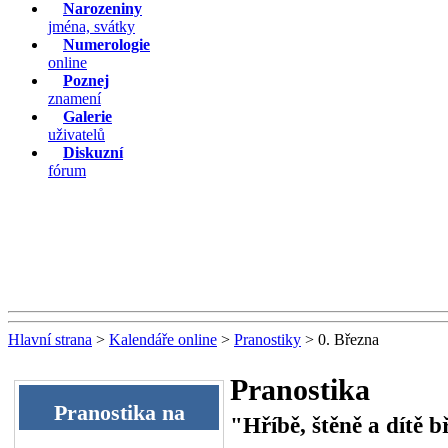
Narozeniny
jména, svátky
Numerologie
online
Poznej
znamení
Galerie
uživatelů
Diskuzní
fórum
Hlavní strana
>
Kalendáře online
>
Pranostiky
> 0. Března
Pranostika
Pranostika na
"Hříbě, štěně a dítě 