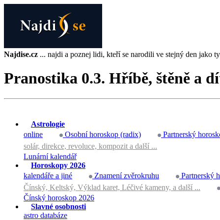
Najdise.cz
... najdi a poznej lidi, kteří se narodili ve stejný den jako ty 
Pranostika 0.3. Hříbě, štěně a 
Astrologie
online
Osobní horoskop (radix)
Partnerský horosk
solár, direkce, revoluce, kompozit a další ...
Lunární kalendář
Horoskopy 2026
kalendáře a jiné
Znamení zvěrokruhu
Partnerský 
Čínský, Keltský, Výklad karet, Léčivé kameny, a další ...
Čínský horoskop 2026
Slavné osobnosti
astro databáze