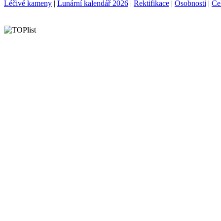
Léčivé kameny
|
Lunární kalendář 2026
|
Rektifikace
|
Osobnosti
|
Ce