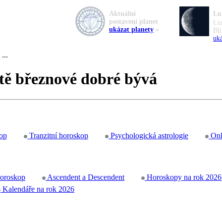
Aktuální
Lu
postavení planet
Lu
ukázat planety
»
Blí
uká
...
dítě březnové dobré bývá
op
Tranzitní horoskop
Psychologická astrologie
Onl
horoskop
Ascendent a Descendent
Horoskopy na rok 2026
Kalendáře na rok 2026