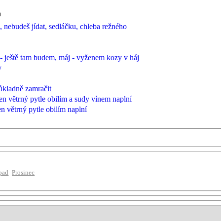
n
 nebudeš jídat, sedláčku, chleba režného
- ještě tam budem, máj - vyženem kozy v háj
y
ůkladně zamračit
n větrný pytle obilím a sudy vínem naplní
 větrný pytle obilím naplní
pad
Prosinec