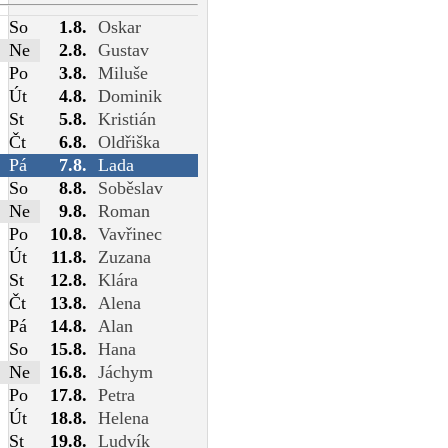
So
1.8.
Oskar
Ne
2.8.
Gustav
Po
3.8.
Miluše
Út
4.8.
Dominik
St
5.8.
Kristián
Čt
6.8.
Oldřiška
Pá
7.8.
Lada
So
8.8.
Soběslav
Ne
9.8.
Roman
Po
10.8.
Vavřinec
Út
11.8.
Zuzana
St
12.8.
Klára
Čt
13.8.
Alena
Pá
14.8.
Alan
So
15.8.
Hana
Ne
16.8.
Jáchym
Po
17.8.
Petra
Út
18.8.
Helena
St
19.8.
Ludvík