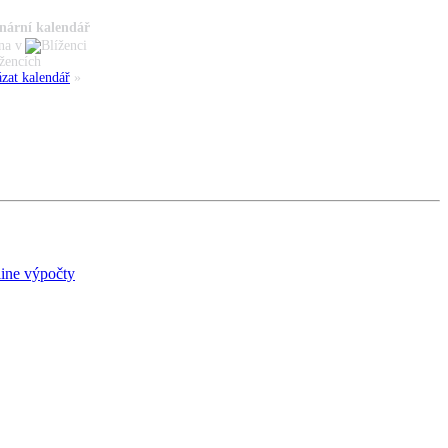
nární kalendář
na v
žencích
zat kalendář
»
ine výpočty