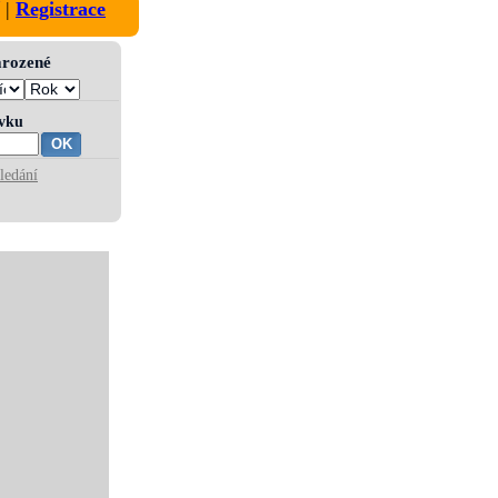
|
Registrace
narozené
ívku
ledání