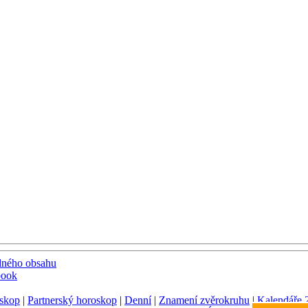
dného obsahu
book
skop
|
Partnerský horoskop
|
Denní
|
Znamení zvěrokruhu
|
Kalendáře 