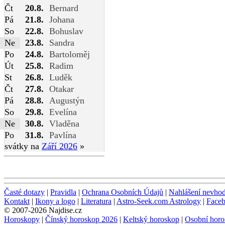
Čt
20.8.
Bernard
Pá
21.8.
Johana
So
22.8.
Bohuslav
Ne
23.8.
Sandra
Po
24.8.
Bartoloměj
Út
25.8.
Radim
St
26.8.
Luděk
Čt
27.8.
Otakar
Pá
28.8.
Augustýn
So
29.8.
Evelína
Ne
30.8.
Vladěna
Po
31.8.
Pavlína
svátky na
Září 2026
»
Časté dotazy
|
Pravidla
|
Ochrana Osobních Údajů
|
Nahlášení nevho
Kontakt
|
Ikony a logo
|
Literatura
|
Astro-Seek.com Astrology
|
Face
© 2007-2026 Najdise.cz
Horoskopy
|
Čínský horoskop 2026
|
Keltský horoskop
|
Osobní horo