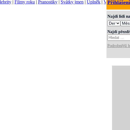
lebrity
|
Filmy roku
|
Pranostiky
|
Svátky jmen
|
Úplněk
|
Význam jmen
Přihlášení
Najdi lidi 
Najdi přezd
Podrobnější h