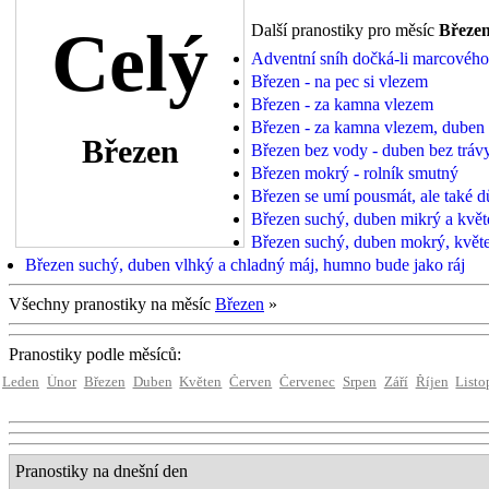
Celý
Další pranostiky pro měsíc
Březe
Adventní sníh dočká-li marcového,
Březen - na pec si vlezem
Březen - za kamna vlezem
Březen - za kamna vlezem, duben 
Březen
Březen bez vody - duben bez tráv
Březen mokrý - rolník smutný
Březen se umí pousmát, ale také d
Březen suchý, duben mikrý a květe
Březen suchý, duben mokrý, květen
Březen suchý, duben vlhký a chladný máj, humno bude jako ráj
Všechny pranostiky na měsíc
Březen
»
Pranostiky podle měsíců:
Leden
Únor
Březen
Duben
Květen
Červen
Červenec
Srpen
Září
Říjen
Listo
Pranostiky na dnešní den