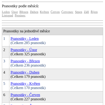
Pranostiky podle měsíců:
Leden
Únor
Březen
Duben
Květen
Červen
Červenec
Srpen
Září
Říjen
Listopad
Prosinec
Pranostiky na jednotlivé měsíce
1
Pranostiky - Leden
(Celkem 285 pranostik)
2
Pranostiky - Únor
(Celkem 325 pranostik)
3
Pranostiky - Březen
(Celkem 236 pranostik)
4
Pranostiky - Duben
(Celkem 179 pranostik)
5
Pranostiky - Květen
(Celkem 170 pranostik)
6
Pranostiky - Červen
(Celkem 227 pranostik)