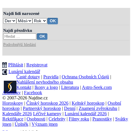
Najdi lidi narozené
Najdi přezdívku
Podrobnější hledání
Přihlásit
|
Registrovat
Lunární kalendář
Časté dotazy
|
Pravidla
|
Ochrana Osobních Údajů
|
Nahlášení nevhodného obsahu
Kontakt
|
Ikony a logo
|
Literatura
|
Astro-Seek.com
Astrology
|
Facebook
© 2007-2026 Najdise.cz
Horoskopy
|
Čínský horoskop 2026
|
Keltský horoskop
|
Osobní
horoskop
|
Partnerský horoskop
|
Denní
|
Znamení zvěrokruhu
|
Kalendáře 2026
Léčivé kameny
|
Lunární kalendář 2026
|
Rektifikace
|
Osobnosti
|
Celebrity
|
Filmy roku
|
Pranostiky
|
Svátky
jmen
|
Úplněk
|
Význam jmen