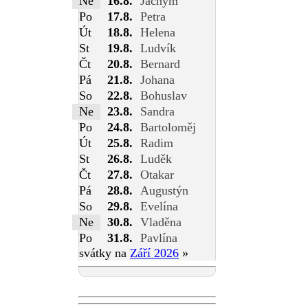
Ne
16.8.
Jáchym
Po
17.8.
Petra
Út
18.8.
Helena
St
19.8.
Ludvík
Čt
20.8.
Bernard
Pá
21.8.
Johana
So
22.8.
Bohuslav
Ne
23.8.
Sandra
Po
24.8.
Bartoloměj
Út
25.8.
Radim
St
26.8.
Luděk
Čt
27.8.
Otakar
Pá
28.8.
Augustýn
So
29.8.
Evelína
Ne
30.8.
Vladěna
Po
31.8.
Pavlína
svátky na
Září 2026
»