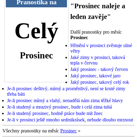
Pranostika na
"Prosinec naleje a
leden zavěje"
Celý
Další pranostiky pro měsíc
Prosinec
Hřmění v prosinci zvěstuje silné
větry
Prosinec
Jaké zimy v prosinci, taková
tepla v červnu
Jaký prosinec - takový červen
Jaký prosinec, takové jaro
Jaký prosinec, takový celý rok
Je-li prosinec deštivý, mírný a proměnlivý, není se kruté zimy
třeba báti
Je-li prosinec mírný a vlahý, nenadělá nám zima těžké hlavy
Je-li studený a mrazivý prosinec, bude i celá zima tuhá
Je-li studený prosinec, hodně práce bude mít žnec
Je-li v prosinci ještě mnoho sedmikrásek, nebude dlouho mrznout
Všechny pranostiky na měsíc
Prosinec
»