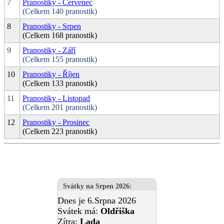
7
Pranostiky - Červenec
(Celkem 140 pranostik)
8
Pranostiky - Srpen
(Celkem 168 pranostik)
9
Pranostiky - Září
(Celkem 155 pranostik)
10
Pranostiky - Říjen
(Celkem 133 pranostik)
11
Pranostiky - Listopad
(Celkem 201 pranostik)
12
Pranostiky - Prosinec
(Celkem 223 pranostik)
Svátky na Srpen 2026
:
Dnes je 6.Srpna 2026
Svátek má:
Oldřiška
Zítra:
Lada