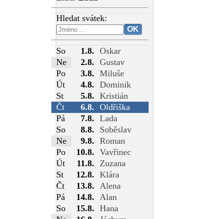
Hledat svátek:
So
1.8.
Oskar
Ne
2.8.
Gustav
Po
3.8.
Miluše
Út
4.8.
Dominik
St
5.8.
Kristián
Čt
6.8.
Oldřiška
Pá
7.8.
Lada
So
8.8.
Soběslav
Ne
9.8.
Roman
Po
10.8.
Vavřinec
Út
11.8.
Zuzana
St
12.8.
Klára
Čt
13.8.
Alena
Pá
14.8.
Alan
So
15.8.
Hana