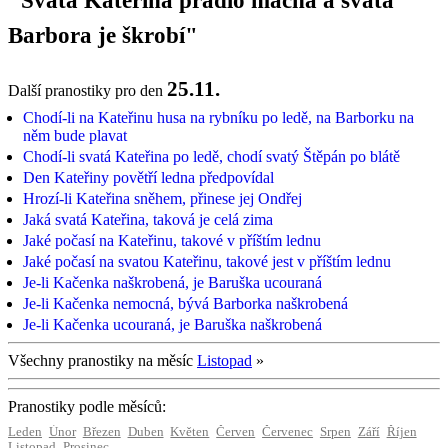
"Svatá Kateřina prádlo máchá a svatá
Barbora je škrobí"
25.11.
Další pranostiky pro den
Chodí-li na Kateřinu husa na rybníku po ledě, na Barborku na
něm bude plavat
Chodí-li svatá Kateřina po ledě, chodí svatý Štěpán po blátě
Den Kateřiny povětří ledna předpovídal
Hrozí-li Kateřina sněhem, přinese jej Ondřej
Jaká svatá Kateřina, taková je celá zima
Jaké počasí na Kateřinu, takové v příštím lednu
Jaké počasí na svatou Kateřinu, takové jest v příštím lednu
Je-li Kačenka naškrobená, je Baruška ucouraná
Je-li Kačenka nemocná, bývá Barborka naškrobená
Je-li Kačenka ucouraná, je Baruška naškrobená
Všechny pranostiky na měsíc
Listopad
»
Pranostiky podle měsíců:
Leden
Únor
Březen
Duben
Květen
Červen
Červenec
Srpen
Září
Říjen
Listopad
Prosinec