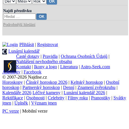
Najdi přezdívku
Podrobnější hledání
Přihlásit
|
Registrovat
Lunární kalendář
Časté dotazy
|
Pravidla
|
Ochrana Osobních Údajů
|
Nahlášení nevhodného obsahu
Kontakt
|
Ikony a logo
|
Literatura
|
Astro-Seek.com
Astrology
|
Facebook
© 2007-2026 Najdise.cz
Horoskopy
|
Čínský horoskop 2026
|
Keltský horoskop
|
Osobní
horoskop
|
Partnerský horoskop
|
Denní
|
Znamení zvěrokruhu
|
Kalendáře 2026
Léčivé kameny
|
Lunární kalendář 2026
|
Rektifikace
|
Osobnosti
|
Celebrity
|
Filmy roku
|
Pranostiky
|
Svátky
jmen
|
Úplněk
|
Význam jmen
PC verze
| Mobilní verze