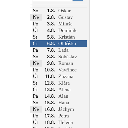
So
1.8.
Oskar
Ne
2.8.
Gustav
Po
3.8.
Miluše
Út
4.8.
Dominik
St
5.8.
Kristián
Čt
6.8.
Oldřiška
Pá
7.8.
Lada
So
8.8.
Soběslav
Ne
9.8.
Roman
Po
10.8.
Vavřinec
Út
11.8.
Zuzana
St
12.8.
Klára
Čt
13.8.
Alena
Pá
14.8.
Alan
So
15.8.
Hana
Ne
16.8.
Jáchym
Po
17.8.
Petra
Út
18.8.
Helena