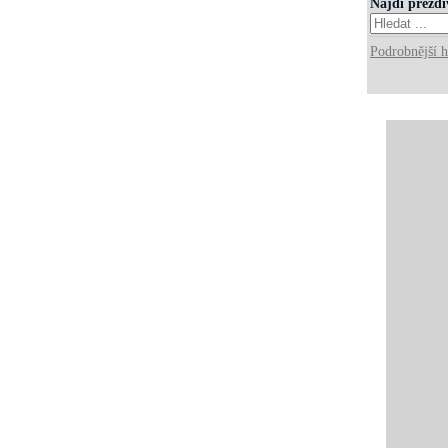
Najdi přezd
Podrobnější h