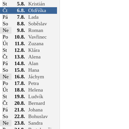
St
5.8.
Kristián
Čt
6.8.
Oldřiška
Pá
7.8.
Lada
So
8.8.
Soběslav
Ne
9.8.
Roman
Po
10.8.
Vavřinec
Út
11.8.
Zuzana
St
12.8.
Klára
Čt
13.8.
Alena
Pá
14.8.
Alan
So
15.8.
Hana
Ne
16.8.
Jáchym
Po
17.8.
Petra
Út
18.8.
Helena
St
19.8.
Ludvík
Čt
20.8.
Bernard
Pá
21.8.
Johana
So
22.8.
Bohuslav
Ne
23.8.
Sandra