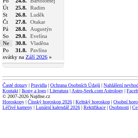
Po
24.8.
Bartoloměj
Út
25.8.
Radim
St
26.8.
Luděk
Čt
27.8.
Otakar
Pá
28.8.
Augustýn
So
29.8.
Evelína
Ne
30.8.
Vladěna
Po
31.8.
Pavlína
svátky na
Září 2026
»
Časté dotazy
|
Pravidla
|
Ochrana Osobních Údajů
|
Nahlášení nevho
Kontakt
|
Ikony a logo
|
Literatura
|
Astro-Seek.com Astrology
|
Face
© 2007-2026 Najdise.cz
Horoskopy
|
Čínský horoskop 2026
|
Keltský horoskop
|
Osobní horo
Léčivé kameny
|
Lunární kalendář 2026
|
Rektifikace
|
Osobnosti
|
Ce