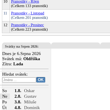
10
Pranostiky - Říjen
(Celkem 133 pranostik)
11
Pranostiky - Listopad
(Celkem 201 pranostik)
12
Pranostiky - Prosinec
(Celkem 223 pranostik)
Svátky na Srpen 2026
:
Dnes je 6.Srpna 2026
Svátek má:
Oldřiška
Zítra:
Lada
Hledat svátek:
So
1.8.
Oskar
Ne
2.8.
Gustav
Po
3.8.
Miluše
Út
4.8.
Dominik