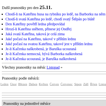
25.11.
Další pranostiky pro den
Chodí-li na Kateřinu husa na rybníku po ledě, na Barborku na něm
Chodí-li svatá Kateřina po ledě, chodí svatý Štěpán po blátě
Den Kateřiny povětří ledna předpovídal
Hrozí-li Kateřina sněhem, přinese jej Ondřej
Jaká svatá Kateřina, taková je celá zima
Jaké počasí na Kateřinu, takové v příštím lednu
Jaké počasí na svatou Kateřinu, takové jest v příštím lednu
Je-li Kačenka naškrobená, je Baruška ucouraná
Je-li Kačenka nemocná, bývá Barborka naškrobená
Je-li Kačenka ucouraná, je Baruška naškrobená
Všechny pranostiky na měsíc
Listopad
»
Pranostiky podle měsíců:
Leden
Únor
Březen
Duben
Květen
Červen
Červenec
Srpen
Září
Říjen
Listo
Pranostiky na jednotlivé měsíce