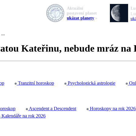
Aktuální
Lu
postavení planet
Lu
ukázat planety
»
uká
...
svatou Kateřinu, nebude mráz na
op
Tranzitní horoskop
Psychologická astrologie
Onl
horoskop
Ascendent a Descendent
Horoskopy na rok 2026
Kalendáře na rok 2026