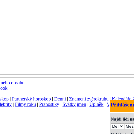
dného obsahu
book
skop
|
Partnerský horoskop
|
Denní
|
Znamení zvěrokruhu
|
Kalendáře 
lebrity
|
Filmy roku
|
Pranostiky
|
Svátky jmen
|
Úplněk
|
Význam jmen
Přihlášení
Najdi lidi 