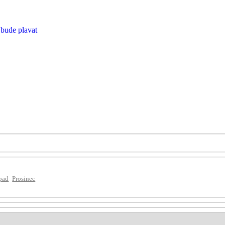
 bude plavat
pad
Prosinec