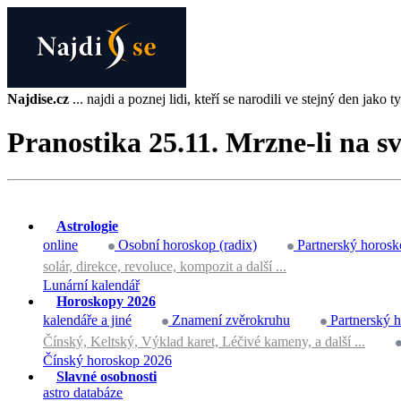
Najdise.cz
... najdi a poznej lidi, kteří se narodili ve stejný den jako ty 
Pranostika 25.11. Mrzne-li na 
Astrologie
online
Osobní horoskop (radix)
Partnerský horosk
solár, direkce, revoluce, kompozit a další ...
Lunární kalendář
Horoskopy 2026
kalendáře a jiné
Znamení zvěrokruhu
Partnerský 
Čínský, Keltský, Výklad karet, Léčivé kameny, a další ...
Čínský horoskop 2026
Slavné osobnosti
astro databáze