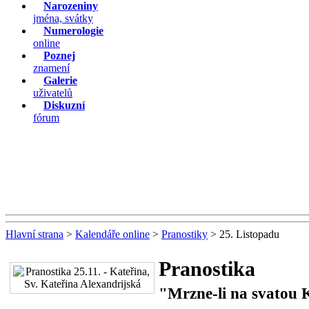
Narozeniny
jména, svátky
Numerologie
online
Poznej
znamení
Galerie
uživatelů
Diskuzní
fórum
Hlavní strana
>
Kalendáře online
>
Pranostiky
> 25. Listopadu
Pranostika
"Mrzne-li na svatou 