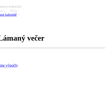
nární kalendář
na v
Býku
zat kalendář
»
 Lámaný večer
ine výpočty