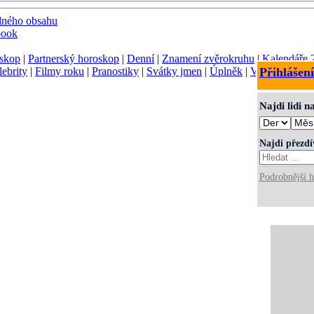
dného obsahu
book
skop
|
Partnerský horoskop
|
Denní
|
Znamení zvěrokruhu
|
Kalendáře 
lebrity
|
Filmy roku
|
Pranostiky
|
Svátky jmen
|
Úplněk
|
Význam jmen
Přihlášení
Najdi lidi 
Najdi přezd
Podrobnější h