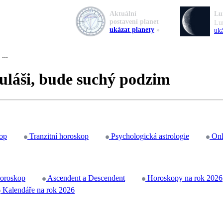
Aktuální
Lu
postavení planet
Lu
ukázat planety
»
uká
...
kuláši, bude suchý podzim
op
Tranzitní horoskop
Psychologická astrologie
Onl
horoskop
Ascendent a Descendent
Horoskopy na rok 2026
Kalendáře na rok 2026