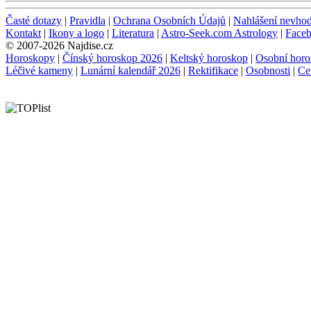
Časté dotazy
|
Pravidla
|
Ochrana Osobních Údajů
|
Nahlášení nevho
Kontakt
|
Ikony a logo
|
Literatura
|
Astro-Seek.com Astrology
|
Face
© 2007-2026 Najdise.cz
Horoskopy
|
Čínský horoskop 2026
|
Keltský horoskop
|
Osobní horo
Léčivé kameny
|
Lunární kalendář 2026
|
Rektifikace
|
Osobnosti
|
Ce