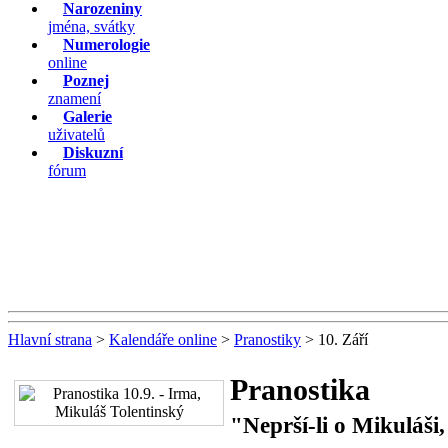
Narozeniny
jména, svátky
Numerologie
online
Poznej
znamení
Galerie
uživatelů
Diskuzní
fórum
Hlavní strana
>
Kalendáře online
>
Pranostiky
> 10. Září
Pranostika
"Neprší-li o Mikuláši