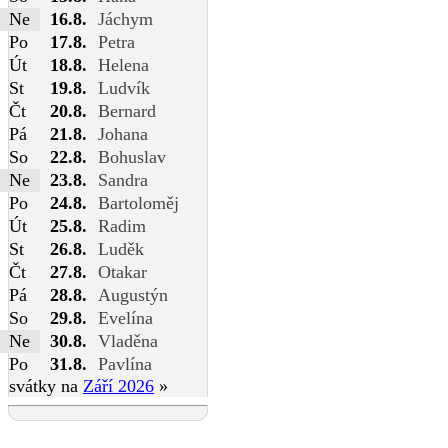
Ne
16.8.
Jáchym
Po
17.8.
Petra
Út
18.8.
Helena
St
19.8.
Ludvík
Čt
20.8.
Bernard
Pá
21.8.
Johana
So
22.8.
Bohuslav
Ne
23.8.
Sandra
Po
24.8.
Bartoloměj
Út
25.8.
Radim
St
26.8.
Luděk
Čt
27.8.
Otakar
Pá
28.8.
Augustýn
So
29.8.
Evelína
Ne
30.8.
Vladěna
Po
31.8.
Pavlína
svátky na
Září 2026
»