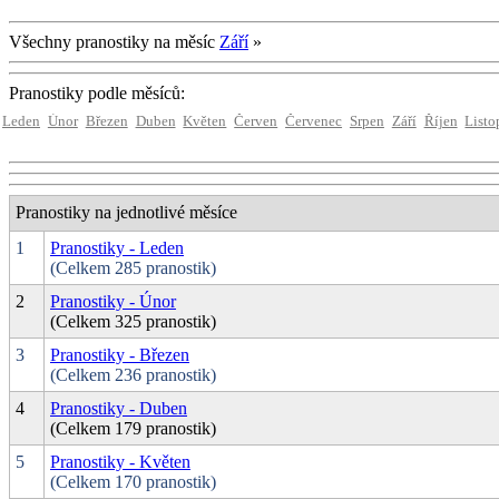
Všechny pranostiky na měsíc
Září
»
Pranostiky podle měsíců:
Leden
Únor
Březen
Duben
Květen
Červen
Červenec
Srpen
Září
Říjen
Listo
Pranostiky na jednotlivé měsíce
1
Pranostiky - Leden
(Celkem 285 pranostik)
2
Pranostiky - Únor
(Celkem 325 pranostik)
3
Pranostiky - Březen
(Celkem 236 pranostik)
4
Pranostiky - Duben
(Celkem 179 pranostik)
5
Pranostiky - Květen
(Celkem 170 pranostik)