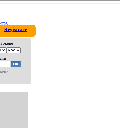
2026
|
Registrace
narozené
ívku
ledání