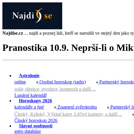
Najdise.cz
... najdi a poznej lidi, kteří se narodili ve stejný den jako ty 
Pranostika 10.9. Neprší-li o Mi
Astrologie
online
Osobní horoskop (radix)
Partnerský horosk
solár, direkce, revoluce, kompozit a další ...
Lunární kalendář
Horoskopy 2026
kalendáře a jiné
Znamení zvěrokruhu
Partnerský 
Čínský, Keltský, Výklad karet, Léčivé kameny, a další ...
Čínský horoskop 2026
Slavné osobnosti
astro databáze