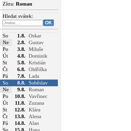
Zítra:
Roman
Hledat svátek:
So
1.8.
Oskar
Ne
2.8.
Gustav
Po
3.8.
Miluše
Út
4.8.
Dominik
St
5.8.
Kristián
Čt
6.8.
Oldřiška
Pá
7.8.
Lada
So
8.8.
Soběslav
Ne
9.8.
Roman
Po
10.8.
Vavřinec
Út
11.8.
Zuzana
St
12.8.
Klára
Čt
13.8.
Alena
Pá
14.8.
Alan
So
15.8.
Hana