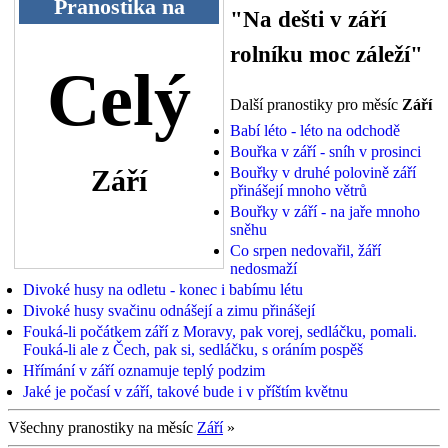
Pranostika na
"Na dešti v září
rolníku moc záleží"
Celý
Další pranostiky pro měsíc
Září
Babí léto - léto na odchodě
Bouřka v září - sníh v prosinci
Září
Bouřky v druhé polovině září
přinášejí mnoho větrů
Bouřky v září - na jaře mnoho
sněhu
Co srpen nedovařil, žáří
nedosmaží
Divoké husy na odletu - konec i babímu létu
Divoké husy svačinu odnášejí a zimu přinášejí
Fouká-li počátkem září z Moravy, pak vorej, sedláčku, pomali.
Fouká-li ale z Čech, pak si, sedláčku, s oráním pospěš
Hřímání v září oznamuje teplý podzim
Jaké je počasí v září, takové bude i v příštím květnu
Všechny pranostiky na měsíc
Září
»