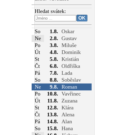
Hledat svátek:
So
1.8.
Oskar
Ne
2.8.
Gustav
Po
3.8.
Miluše
Út
4.8.
Dominik
St
5.8.
Kristián
Čt
6.8.
Oldřiška
Pá
7.8.
Lada
So
8.8.
Soběslav
Ne
9.8.
Roman
Po
10.8.
Vavřinec
Út
11.8.
Zuzana
St
12.8.
Klára
Čt
13.8.
Alena
Pá
14.8.
Alan
So
15.8.
Hana