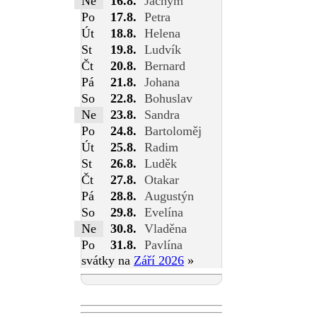
Ne
16.8.
Jáchym
Po
17.8.
Petra
Út
18.8.
Helena
St
19.8.
Ludvík
Čt
20.8.
Bernard
Pá
21.8.
Johana
So
22.8.
Bohuslav
Ne
23.8.
Sandra
Po
24.8.
Bartoloměj
Út
25.8.
Radim
St
26.8.
Luděk
Čt
27.8.
Otakar
Pá
28.8.
Augustýn
So
29.8.
Evelína
Ne
30.8.
Vladěna
Po
31.8.
Pavlína
svátky na
Září 2026
»