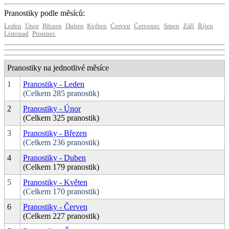
Pranostiky podle měsíců:
Leden
Únor
Březen
Duben
Květen
Červen
Červenec
Srpen
Září
Říjen
Listopad
Prosinec
Pranostiky na jednotlivé měsíce
1
Pranostiky - Leden
(Celkem 285 pranostik)
2
Pranostiky - Únor
(Celkem 325 pranostik)
3
Pranostiky - Březen
(Celkem 236 pranostik)
4
Pranostiky - Duben
(Celkem 179 pranostik)
5
Pranostiky - Květen
(Celkem 170 pranostik)
6
Pranostiky - Červen
(Celkem 227 pranostik)