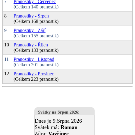
7
Pranostiky - Červenec
(Celkem 140 pranostik)
8
Pranostiky - Srpen
(Celkem 168 pranostik)
9
Pranostiky - Září
(Celkem 155 pranostik)
10
Pranostiky - Říjen
(Celkem 133 pranostik)
11
Pranostiky - Listopad
(Celkem 201 pranostik)
12
Pranostiky - Prosinec
(Celkem 223 pranostik)
Svátky na Srpen 2026
:
Dnes je 9.Srpna 2026
Svátek má:
Roman
Zítra:
Vavřinec