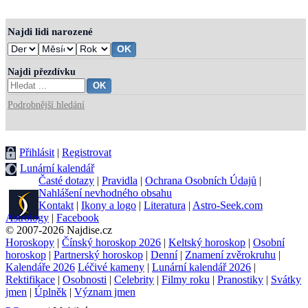
Najdi lidi narozené
Najdi přezdívku
Podrobnější hledání
Přihlásit
|
Registrovat
Lunární kalendář
Časté dotazy
|
Pravidla
|
Ochrana Osobních Údajů
|
Nahlášení nevhodného obsahu
Kontakt
|
Ikony a logo
|
Literatura
|
Astro-Seek.com
Astrology
|
Facebook
© 2007-2026 Najdise.cz
Horoskopy
|
Čínský horoskop 2026
|
Keltský horoskop
|
Osobní
horoskop
|
Partnerský horoskop
|
Denní
|
Znamení zvěrokruhu
|
Kalendáře 2026
Léčivé kameny
|
Lunární kalendář 2026
|
Rektifikace
|
Osobnosti
|
Celebrity
|
Filmy roku
|
Pranostiky
|
Svátky
jmen
|
Úplněk
|
Význam jmen