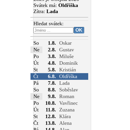
Svátek má:
Oldřiška
Zítra:
Lada
Hledat svátek:
So
1.8.
Oskar
Ne
2.8.
Gustav
Po
3.8.
Miluše
Út
4.8.
Dominik
St
5.8.
Kristián
Čt
6.8.
Oldřiška
Pá
7.8.
Lada
So
8.8.
Soběslav
Ne
9.8.
Roman
Po
10.8.
Vavřinec
Út
11.8.
Zuzana
St
12.8.
Klára
Čt
13.8.
Alena
Pá
14.8.
Alan