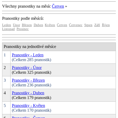
Všechny pranostiky na měsíc
Červen
»
Pranostiky podle měsíců:
Leden
Únor
Březen
Duben
Květen
Červen
Červenec
Srpen
Září
Říjen
Listopad
Prosinec
Pranostiky na jednotlivé měsíce
1
Pranostiky - Leden
(Celkem 285 pranostik)
2
Pranostiky - Únor
(Celkem 325 pranostik)
3
Pranostiky - Březen
(Celkem 236 pranostik)
4
Pranostiky - Duben
(Celkem 179 pranostik)
5
Pranostiky - Květen
(Celkem 170 pranostik)