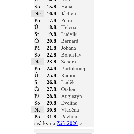
So
15.8.
Hana
Ne
16.8.
Jáchym
Po
17.8.
Petra
Út
18.8.
Helena
St
19.8.
Ludvík
Čt
20.8.
Bernard
Pá
21.8.
Johana
So
22.8.
Bohuslav
Ne
23.8.
Sandra
Po
24.8.
Bartoloměj
Út
25.8.
Radim
St
26.8.
Luděk
Čt
27.8.
Otakar
Pá
28.8.
Augustýn
So
29.8.
Evelína
Ne
30.8.
Vladěna
Po
31.8.
Pavlína
svátky na
Září 2026
»