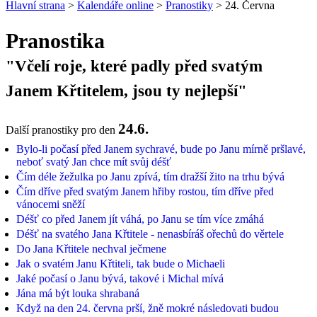
Hlavní strana
>
Kalendáře online
>
Pranostiky
> 24. Června
Pranostika
"Včelí roje, které padly před svatým
Janem Křtitelem, jsou ty nejlepší"
24.6.
Další pranostiky pro den
Bylo-li počasí před Janem sychravé, bude po Janu mírně pršlavé,
neboť svatý Jan chce mít svůj déšť
Čím déle žežulka po Janu zpívá, tím dražší žito na trhu bývá
Čím dříve před svatým Janem hřiby rostou, tím dříve před
vánocemi sněží
Déšť co před Janem jít váhá, po Janu se tím více zmáhá
Déšť na svatého Jana Křtitele - nenasbíráš ořechů do věrtele
Do Jana Křtitele nechval ječmene
Jak o svatém Janu Křtiteli, tak bude o Michaeli
Jaké počasí o Janu bývá, takové i Michal mívá
Jána má být louka shrabaná
Když na den 24. června prší, žně mokré následovati budou