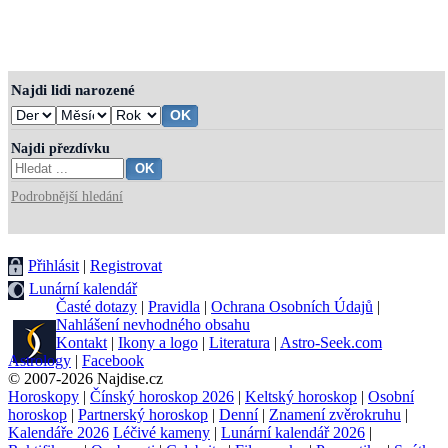
Najdi lidi narozené
Najdi přezdívku
Podrobnější hledání
Přihlásit
|
Registrovat
Lunární kalendář
Časté dotazy
|
Pravidla
|
Ochrana Osobních Údajů
|
Nahlášení nevhodného obsahu
Kontakt
|
Ikony a logo
|
Literatura
|
Astro-Seek.com
Astrology
|
Facebook
© 2007-2026 Najdise.cz
Horoskopy
|
Čínský horoskop 2026
|
Keltský horoskop
|
Osobní
horoskop
|
Partnerský horoskop
|
Denní
|
Znamení zvěrokruhu
|
Kalendáře 2026
Léčivé kameny
|
Lunární kalendář 2026
|