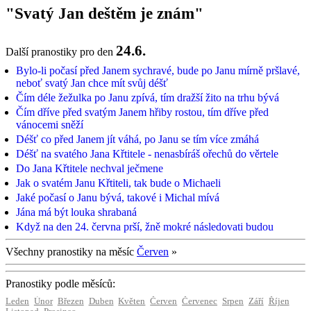
"Svatý Jan deštěm je znám"
24.6.
Další pranostiky pro den
Bylo-li počasí před Janem sychravé, bude po Janu mírně pršlavé,
neboť svatý Jan chce mít svůj déšť
Čím déle žežulka po Janu zpívá, tím dražší žito na trhu bývá
Čím dříve před svatým Janem hřiby rostou, tím dříve před
vánocemi sněží
Déšť co před Janem jít váhá, po Janu se tím více zmáhá
Déšť na svatého Jana Křtitele - nenasbíráš ořechů do věrtele
Do Jana Křtitele nechval ječmene
Jak o svatém Janu Křtiteli, tak bude o Michaeli
Jaké počasí o Janu bývá, takové i Michal mívá
Jána má být louka shrabaná
Když na den 24. června prší, žně mokré následovati budou
Všechny pranostiky na měsíc
Červen
»
Pranostiky podle měsíců:
Leden
Únor
Březen
Duben
Květen
Červen
Červenec
Srpen
Září
Říjen