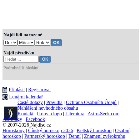
Najdi lidi narozené
Najdi přezdívku
Podrobnější hledání
Přihlásit
|
Registrovat
Lunární kalendář
Časté dotazy
|
Pravidla
|
Ochrana Osobních Údajů
|
Nahlášení nevhodného obsahu
Kontakt
|
Ikony a logo
|
Literatura
|
Astro-Seek.com
Astrology
|
Facebook
© 2007-2026 Najdise.cz
Horoskopy
|
Čínský horoskop 2026
|
Keltský horoskop
|
Osobní
horoskop
|
Partnerský horoskop
|
Denní
|
Znamení zvěrokruhu
|