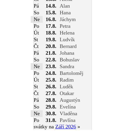
Pá
14.8.
Alan
So
15.8.
Hana
Ne
16.8.
Jáchym
Po
17.8.
Petra
Út
18.8.
Helena
St
19.8.
Ludvík
Čt
20.8.
Bernard
Pá
21.8.
Johana
So
22.8.
Bohuslav
Ne
23.8.
Sandra
Po
24.8.
Bartoloměj
Út
25.8.
Radim
St
26.8.
Luděk
Čt
27.8.
Otakar
Pá
28.8.
Augustýn
So
29.8.
Evelína
Ne
30.8.
Vladěna
Po
31.8.
Pavlína
svátky na
Září 2026
»