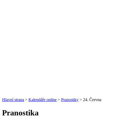
Hlavní strana
>
Kalendáře online
>
Pranostiky
> 24. Června
Pranostika