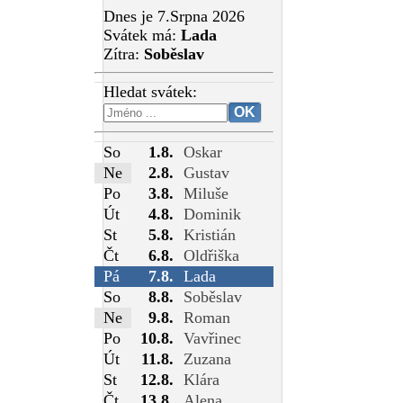
Dnes je 7.Srpna 2026
Svátek má:
Lada
Zítra:
Soběslav
Hledat svátek:
So
1.8.
Oskar
Ne
2.8.
Gustav
Po
3.8.
Miluše
Út
4.8.
Dominik
St
5.8.
Kristián
Čt
6.8.
Oldřiška
Pá
7.8.
Lada
So
8.8.
Soběslav
Ne
9.8.
Roman
Po
10.8.
Vavřinec
Út
11.8.
Zuzana
St
12.8.
Klára
Čt
13.8.
Alena