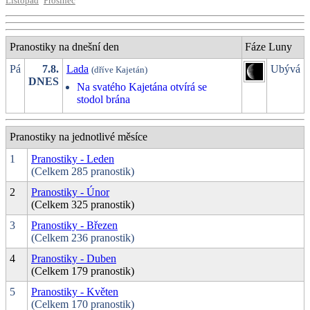
Listopad
Prosinec
Pranostiky na dnešní den
Fáze Luny
Pá
7.8.
Lada
Ubývá
(dříve Kajetán)
DNES
Na svatého Kajetána otvírá se
stodol brána
Pranostiky na jednotlivé měsíce
1
Pranostiky - Leden
(Celkem 285 pranostik)
2
Pranostiky - Únor
(Celkem 325 pranostik)
3
Pranostiky - Březen
(Celkem 236 pranostik)
4
Pranostiky - Duben
(Celkem 179 pranostik)
5
Pranostiky - Květen
(Celkem 170 pranostik)