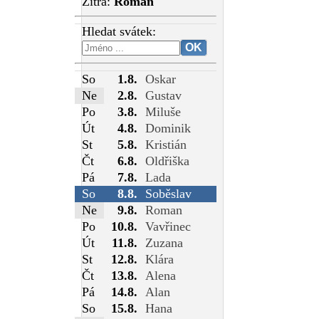
Zítra:
Roman
Hledat svátek:
So
1.8.
Oskar
Ne
2.8.
Gustav
Po
3.8.
Miluše
Út
4.8.
Dominik
St
5.8.
Kristián
Čt
6.8.
Oldřiška
Pá
7.8.
Lada
So
8.8.
Soběslav
Ne
9.8.
Roman
Po
10.8.
Vavřinec
Út
11.8.
Zuzana
St
12.8.
Klára
Čt
13.8.
Alena
Pá
14.8.
Alan
So
15.8.
Hana