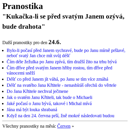
Pranostika
"Kukačka-li se před svatým Janem ozývá,
bude drahota"
24.6.
Další pranostiky pro den
Bylo-li počasí před Janem sychravé, bude po Janu mírně pršlavé,
neboť svatý Jan chce mít svůj déšť
Čím déle žežulka po Janu zpívá, tím dražší žito na trhu bývá
Čím dříve před svatým Janem hřiby rostou, tím dříve před
vánocemi sněží
Déšť co před Janem jít váhá, po Janu se tím více zmáhá
Déšť na svatého Jana Křtitele - nenasbíráš ořechů do věrtele
Do Jana Křtitele nechval ječmene
Jak o svatém Janu Křtiteli, tak bude o Michaeli
Jaké počasí o Janu bývá, takové i Michal mívá
Jána má být louka shrabaná
Když na den 24. června prší, žně mokré následovati budou
Všechny pranostiky na měsíc
Červen
»