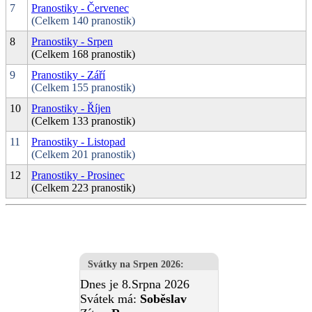
7
Pranostiky - Červenec
(Celkem 140 pranostik)
8
Pranostiky - Srpen
(Celkem 168 pranostik)
9
Pranostiky - Září
(Celkem 155 pranostik)
10
Pranostiky - Říjen
(Celkem 133 pranostik)
11
Pranostiky - Listopad
(Celkem 201 pranostik)
12
Pranostiky - Prosinec
(Celkem 223 pranostik)
Svátky na Srpen 2026
:
Dnes je 8.Srpna 2026
Svátek má:
Soběslav