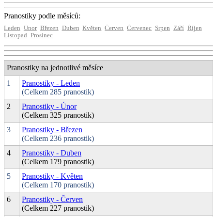
Pranostiky podle měsíců:
Leden
Únor
Březen
Duben
Květen
Červen
Červenec
Srpen
Září
Říjen
Listopad
Prosinec
Pranostiky na jednotlivé měsíce
1
Pranostiky - Leden
(Celkem 285 pranostik)
2
Pranostiky - Únor
(Celkem 325 pranostik)
3
Pranostiky - Březen
(Celkem 236 pranostik)
4
Pranostiky - Duben
(Celkem 179 pranostik)
5
Pranostiky - Květen
(Celkem 170 pranostik)
6
Pranostiky - Červen
(Celkem 227 pranostik)