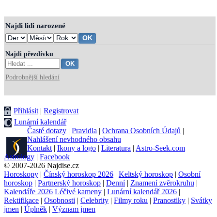
Najdi lidi narozené
Najdi přezdívku
Podrobnější hledání
Přihlásit
|
Registrovat
Lunární kalendář
Časté dotazy
|
Pravidla
|
Ochrana Osobních Údajů
|
Nahlášení nevhodného obsahu
Kontakt
|
Ikony a logo
|
Literatura
|
Astro-Seek.com
Astrology
|
Facebook
© 2007-2026 Najdise.cz
Horoskopy
|
Čínský horoskop 2026
|
Keltský horoskop
|
Osobní
horoskop
|
Partnerský horoskop
|
Denní
|
Znamení zvěrokruhu
|
Kalendáře 2026
Léčivé kameny
|
Lunární kalendář 2026
|
Rektifikace
|
Osobnosti
|
Celebrity
|
Filmy roku
|
Pranostiky
|
Svátky
jmen
|
Úplněk
|
Význam jmen